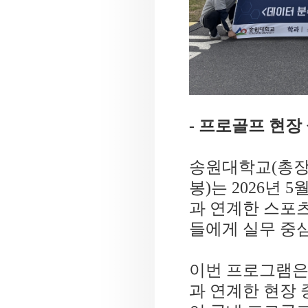
-
프로골프 현장 
송원대학교
(
총장
봉
)
는
2026
년
5
과 연계한 스포
들에게 실무 중
이번 프로그램은
과 연계한 현장