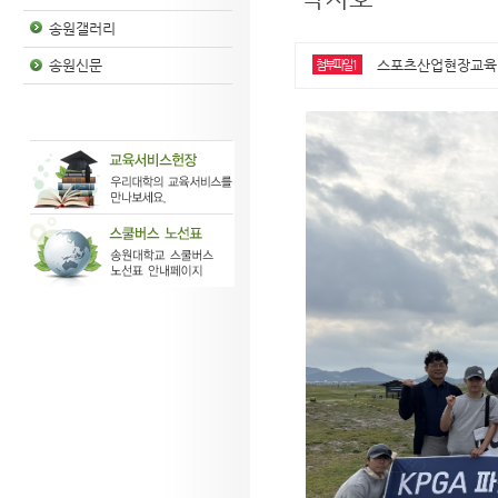
송원갤러리
스포츠산업현장교육1.j
송원신문
첨부파일1