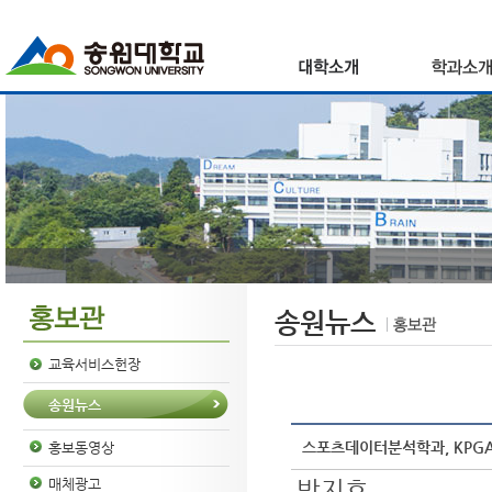
송원뉴스
교육서비스헌장
송원뉴스
스포츠데이터분석학과, KPGA
홍보동영상
박지호
매체광고