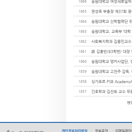
송원대학교 여성새로일하기센
1866
권성옥 부총장 제37회 광
1865
송원대학교 산학협력단 위
1864
송원대학교, 교육부 ‘대학 
1863
사회복지학과 김용민교수
1862
故 김홍빈(83학번) 대장
1861
송원대학교 앵커사업단, 싱
1860
송원대학교 고천주 감독, 
1859
싱가포르 PSB Academ
1858
간호학과 김선희 교수 무
1857
맨
개인정보처리방침
정보공개
이메일무단