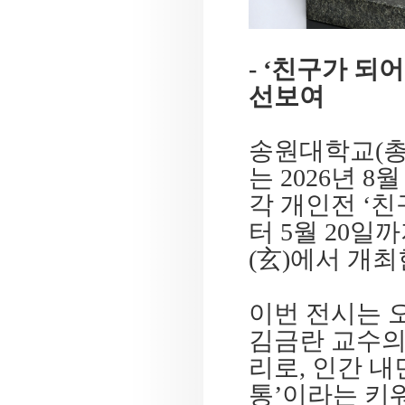
- ‘
친구가 되
선보여
송원대학교
(
는
2026
년
8
월
각 개인전
‘
친
터
5
월
20
일까
(
玄
)
에서 개최
이번 전시는 
김금란 교수의
리로
,
인간 내
통
’
이라는 키