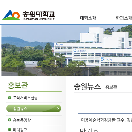
송원뉴스
교육서비스헌장
송원뉴스
미용예술학과김금란 교수, 정
홍보동영상
박지호
매체광고