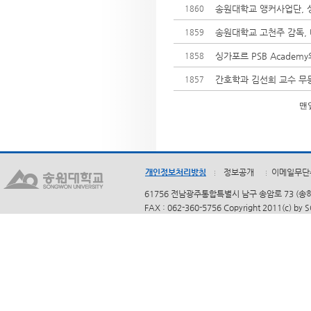
송원대학교 앵커사업단, 싱
1860
송원대학교 고천주 감독, 
1859
싱가포르 PSB Academ
1858
간호학과 김선희 교수 무
1857
맨
개인정보처리방침
정보공개
이메일무단
61756 전남광주통합특별시 남구 송암로 73 (송하동)
FAX : 062-360-5756 Copyright 2011(c) by 