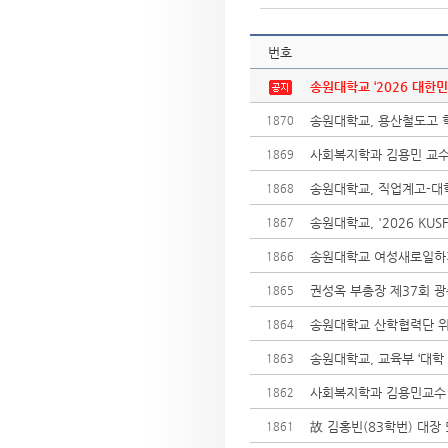
번호
송원대학교 ‘2026 대한민
송원대학교, 용산철도고 학
1870
사회복지학과 김용민 교수
1869
송원대학교, 직업계고-대
1868
송원대학교, '2026 KU
1867
송원대학교 여성새로일하기센
1866
권성옥 부총장 제37회 광
1865
송원대학교 산학협력단 위
1864
송원대학교, 교육부 ‘대학 
1863
사회복지학과 김용민교수
1862
故 김홍빈(83학번) 대장
1861