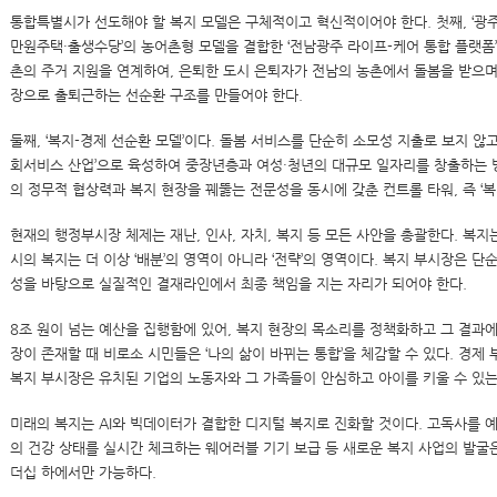
통합특별시가 선도해야 할 복지 모델은 구체적이고 혁신적이어야 한다. 첫째, ‘광주
만원주택·출생수당’의 농어촌형 모델을 결합한 ‘전남광주 라이프-케어 통합 플랫폼’
촌의 주거 지원을 연계하여, 은퇴한 도시 은퇴자가 전남의 농촌에서 돌봄을 받으며
장으로 출퇴근하는 선순환 구조를 만들어야 한다.
둘째, ‘복지-경제 선순환 모델’이다. 돌봄 서비스를 단순히 소모성 지출로 보지 않고,
회서비스 산업’으로 육성하여 중장년층과 여성·청년의 대규모 일자리를 창출하는 
의 정무적 협상력과 복지 현장을 꿰뚫는 전문성을 동시에 갖춘 컨트롤 타워, 즉 ‘
현재의 행정부시장 체제는 재난, 인사, 자치, 복지 등 모든 사안을 총괄한다. 복지
시의 복지는 더 이상 ‘배분’의 영역이 아니라 ‘전략’의 영역이다. 복지 부시장은 단
성을 바탕으로 실질적인 결재라인에서 최종 책임을 지는 자리가 되어야 한다.
8조 원이 넘는 예산을 집행함에 있어, 복지 현장의 목소리를 정책화하고 그 결과
장이 존재할 때 비로소 시민들은 ‘나의 삶이 바뀌는 통합’을 체감할 수 있다. 경제 
복지 부시장은 유치된 기업의 노동자와 그 가족들이 안심하고 아이를 키울 수 있는 
미래의 복지는 AI와 빅데이터가 결합한 디지털 복지로 진화할 것이다. 고독사를 
의 건강 상태를 실시간 체크하는 웨어러블 기기 보급 등 새로운 복지 사업의 발굴
더십 하에서만 가능하다.