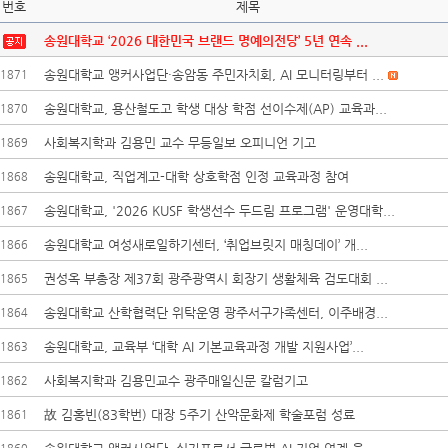
번호
제목
송원대학교 ‘2026 대한민국 브랜드 명예의전당’ 5년 연속 ...
송원대학교 앵커사업단·송암동 주민자치회, AI 모니터링부터 ...
1871
송원대학교, 용산철도고 학생 대상 학점 선이수제(AP) 교육과...
1870
사회복지학과 김용민 교수 무등일보 오피니언 기고
1869
송원대학교, 직업계고-대학 상호학점 인정 교육과정 참여
1868
송원대학교, '2026 KUSF 학생선수 두드림 프로그램' 운영대학...
1867
송원대학교 여성새로일하기센터, ‘취업브릿지 매칭데이’ 개...
1866
권성옥 부총장 제37회 광주광역시 회장기 생활체육 검도대회 ...
1865
송원대학교 산학협력단 위탁운영 광주서구가족센터, 이주배경...
1864
송원대학교, 교육부 ‘대학 AI 기본교육과정 개발 지원사업’...
1863
사회복지학과 김용민교수 광주매일신문 칼럼기고
1862
故 김홍빈(83학번) 대장 5주기 산악문화제 학술포럼 성료
1861