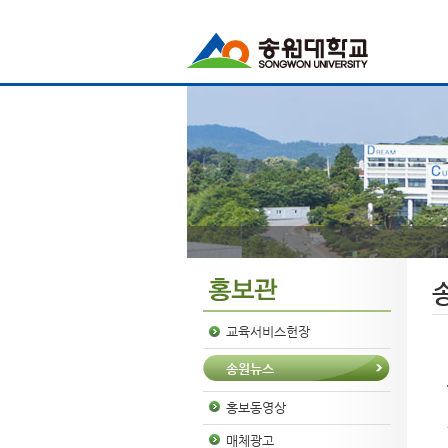
교육서비스헌장
송원뉴스
홍보동영상
매체광고