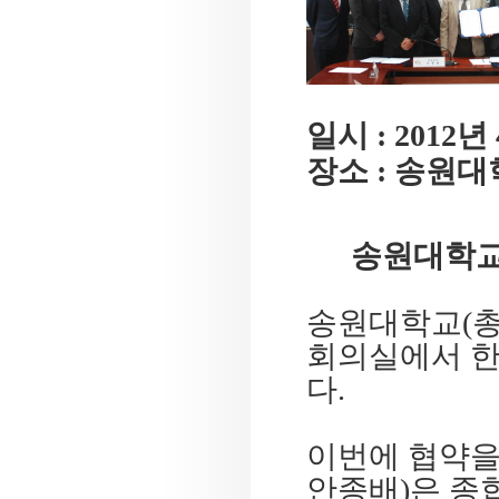
일시 : 2012년 
장소 : 송원
송원대학교
송원대학교(총장
회의실에서 한
다.
이번에 협약을
안종배)은 종