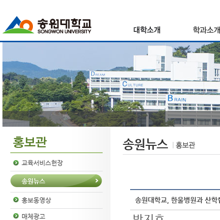
송원뉴스
교육서비스헌장
송원뉴스
송원대학교, 한울병원과 산학
홍보동영상
박지호
매체광고