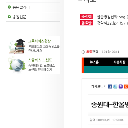
송원갤러리
한울병원협약.png (
송원신문
첨부파일1
협약식22.jpg (97 
첨부파일2