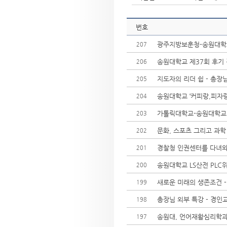
번호
광주지방보훈청-송원대학교 
207
송원대학교 제37회 후기
206
지도자의 리더 쉽 - 총장
205
송원대학교 ‘커피랑,피자
204
가톨릭대학교-송원대학교 
203
문화, 스포츠 그리고 과학
202
경찰청 인권센터를 다녀와
201
송원대학교 LS산전 PL
200
새로운 미래의 생존조건 
199
총장님 외부 특강 - 경
198
송원대, 언어재활심리학과
197