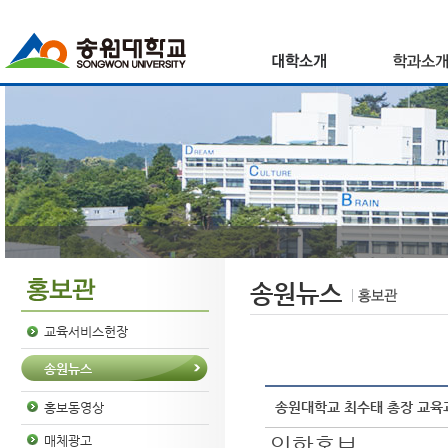
송원뉴스
교육서비스헌장
송원뉴스
송원대학교 최수태 총장 교육
홍보동영상
입학홍보
매체광고