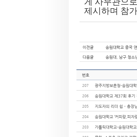
게 사무관으로
제시하며 참가
이전글
송원대학교 중국 
다음글
송원대, 남구 청소년
번호
광주지방보훈청-송원대학교 
207
송원대학교 제37회 후기
206
지도자의 리더 쉽 - 총장
205
송원대학교 ‘커피랑,피자
204
가톨릭대학교-송원대학교 
203