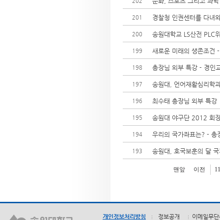
문화, 스포츠 그리고 과학
202
경찰청 인권센터를 다녀와
201
송원대학교 LS산전 PL
200
새로운 미래의 생존조건 
199
총장님 외부 특강 - 경
198
송원대, 언어재활심리학과
197
최수태 총장님 외부 특강
196
송원대 야구단 2012 회
195
우리의 국가좌표는? - 
194
송원대, 호국보훈의 달 
193
맨앞
이전
1
개인정보처리방침
정보공개
이메일무단