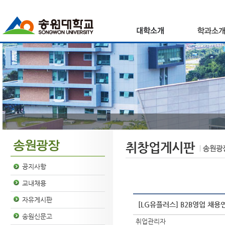
취창업게시판
공지사항
교내채용
자유게시판
[LG유플러스] B2B영업 채용연계형
송원신문고
취업관리자