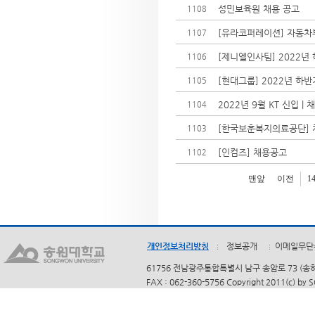
성민보육원 채용 공고
1108
[유라코퍼레이션] 자동차부
1107
[제니엘인사팀] 2022년
1106
[현대그룹] 2022년 하
1105
2022년 9월 KT 신입 
1104
[한국보훈복지의료공단] 
1103
[인컴즈] 채용공고
1102
맨앞
이전
1
개인정보처리방침
정보공개
이메일무단
61756 전남광주통합특별시 남구 송암로 73 (송하동)
FAX : 062-360-5756 Copyright 2011(c) by 