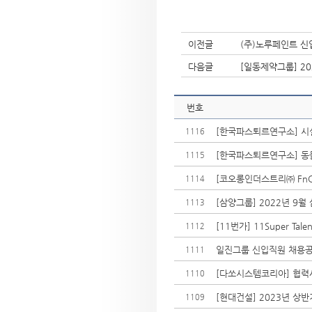
이전글
(주)노루페인트 신
다음글
[일동제약그룹] 202
번호
[한국파스퇴르연구소] 시설관
1116
[한국파스퇴르연구소] 동
1115
[코오롱인더스트리㈜ FnC
1114
[삼양그룹] 2022년 9월
1113
[11번가] 11Super Ta
1112
일진그룹 신입직원 채용
1111
[다쏘시스템코리아] 협력사
1110
[현대건설] 2023년 상
1109