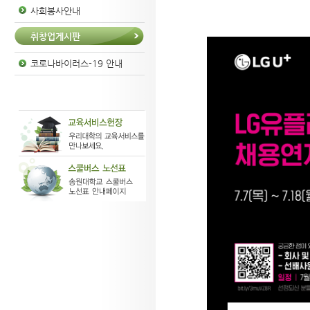
사회봉사안내
취창업게시판
코로나바이러스-19 안내