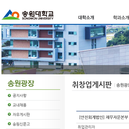
취창업게시판
공지사항
교내채용
자유게시판
[안진회계법인] 재무자문본부 D
송원신문고
취업관리자