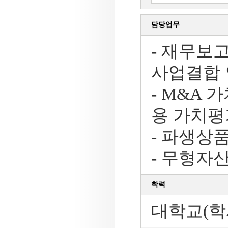
담당업무
- 재무보
사업결합 
- M&A 
용 가치평
- 파생상품
- 무형자산 
학력
대학교(학