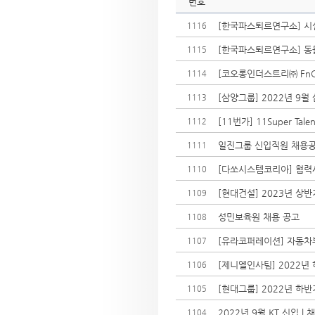
번호
[한국파스퇴르연구소] 시설관
1116
[한국파스퇴르연구소] 동
1115
[코오롱인더스트리㈜ FnC
1114
[삼양그룹] 2022년 9월
1113
[11번가] 11Super Ta
1112
일진그룹 신입직원 채용
1111
[다쏘시스템코리아] 협력사
1110
[현대건설] 2023년 상
1109
성민보육원 채용 공고
1108
[유라코퍼레이션] 자동차부
1107
[제니엘인사팀] 2022년
1106
[현대그룹] 2022년 하
1105
2022년 9월 KT 신입 
1104