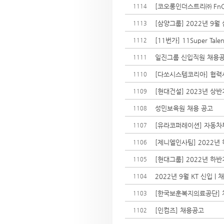
[코오롱인더스트리㈜ FnC
1114
[삼양그룹] 2022년 9월
1113
[11번가] 11Super Ta
1112
일진그룹 신입직원 채용
1111
[다쏘시스템코리아] 협력사
1110
[현대건설] 2023년 상
1109
성민보육원 채용 공고
1108
[유라코퍼레이션] 자동차부
1107
[제니엘인사팀] 2022년
1106
[현대그룹] 2022년 하
1105
2022년 9월 KT 신입 
1104
[한국보훈복지의료공단] 
1103
[인컴즈] 채용공고
1102