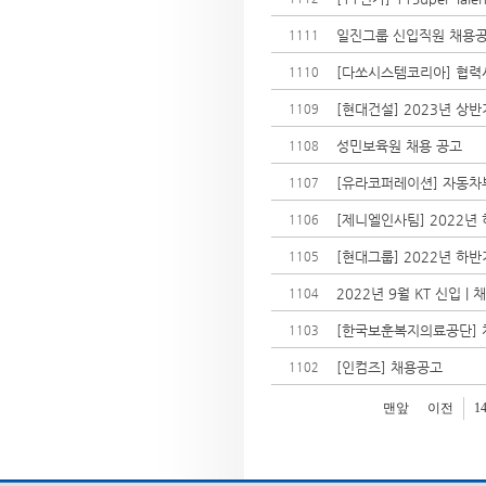
일진그룹 신입직원 채용
1111
[다쏘시스템코리아] 협력사
1110
[현대건설] 2023년 상
1109
성민보육원 채용 공고
1108
[유라코퍼레이션] 자동차부
1107
[제니엘인사팀] 2022년
1106
[현대그룹] 2022년 하
1105
2022년 9월 KT 신입 
1104
[한국보훈복지의료공단] 
1103
[인컴즈] 채용공고
1102
맨앞
이전
1