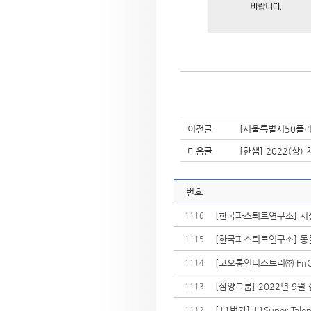
이전글
[서울특별시50플러스
다음글
[한샘] 2022(상)
번호
[한국파스퇴르연구소] 시설관
1116
[한국파스퇴르연구소] 동
1115
[코오롱인더스트리㈜ FnC
1114
[삼양그룹] 2022년 9월
1113
[11번가] 11Super Ta
1112