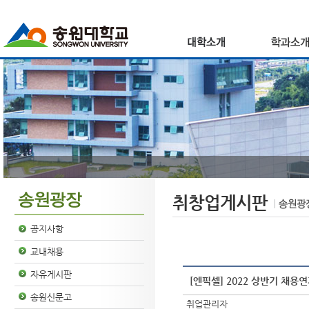
취창업게시판
공지사항
교내채용
자유게시판
[엔픽셀] 2022 상반기 채용연계
송원신문고
취업관리자