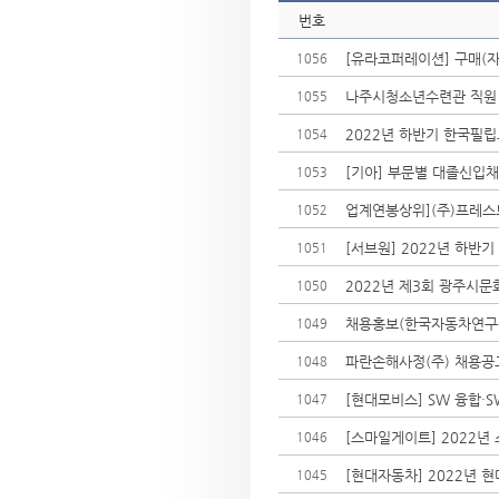
번호
[유라코퍼레이션] 구매(자
1056
나주시청소년수련관 직원
1055
2022년 하반기 한국필립모
1054
[기아] 부문별 대졸신입채용
1053
업계연봉상위](주)프레스
1052
[서브원] 2022년 하반
1051
2022년 제3회 광주시
1050
채용홍보(한국자동차연구
1049
파란손해사정(주) 채용공
1048
1047
[스마일게이트] 2022년 
1046
[현대자동차] 2022년 현
1045