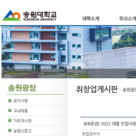
취창업게시판
공지사항
교내채용
자유게시판
[KB증권] 2022 대졸 신입사원
송원신문고
취업관리자