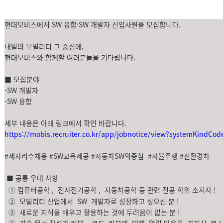
현대모비스에서
SW 융합·SW 개발자
신입사원을 모집합니다.
내일의 모빌리티 그 중심에,
현대모비스와 함께할 여러분들을 기다립니다.
■
모집분야
-SW 개발자
-SW 융합
세부 내용은 아래 링크에서 확인 바랍니다.
https://mobis.recruiter.co.kr/app/jobnotice/view?systemKindC
#세자리수채용 #SW교육제공
#자동차SW의중심
#자율주행 #친환경차
■
공통 우대 사항
①
컴퓨터공학
,
전자전기공학
,
자동차공학 등 관련 전공 학위 소지자
!
②
모빌리티 산업에서
SW
개발자로 성장하고 싶으신 분
!
③
새로운 지식을 배우고 활용하는 것에 두려움이 없는 분
!
④
기술 문서 작성과 리뷰
,
코드
리뷰에
대해
열린 마음을
가지신
분
!