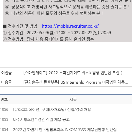
⑤
긍정적이고 개방적인 사고방식으로 문제를 해결하는 것을 즐기는 분
!
⑥
나만의 성공이 아닌 모두의 성공을 위해 협력하는 분
!
■
접수기간 및 방법
:
https://mobis.recruiter.co.kr/
① 접수기간 :
2022.05.09(월) 14:00 ~ 2022.05.22(일) 23:59
② 접수방법 : 당사 채용 홈페이지를 통해 온라인 접수
이전글
[스마일게이트] 2022 스마일게이트 직무체험형 인턴십 모집 (...
다음글
[한화솔루션 큐셀부문] US Internship Program 미국법인 채용...
번호
제목
[유라코퍼레이션] 구매(자재조달) 신입/경력 채용
1056
나주시청소년수련관 직원 채용 공고
1055
2022년 하반기 한국필립모리스 INKOMPASS 채용전환형 인턴십 ...
1054