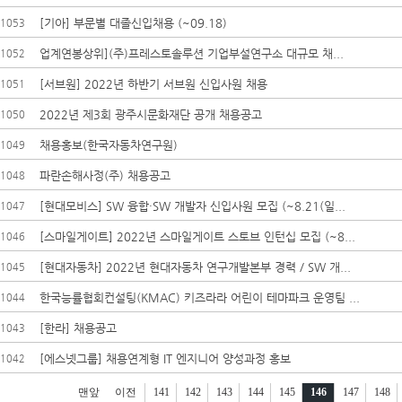
[기아] 부문별 대졸신입채용 (~09.18)
1053
업계연봉상위](주)프레스토솔루션 기업부설연구소 대규모 채...
1052
[서브원] 2022년 하반기 서브원 신입사원 채용
1051
2022년 제3회 광주시문화재단 공개 채용공고
1050
채용홍보(한국자동차연구원)
1049
파란손해사정(주) 채용공고
1048
[현대모비스] SW 융합·SW 개발자 신입사원 모집 (~8.21(일...
1047
[스마일게이트] 2022년 스마일게이트 스토브 인턴십 모집 (~8...
1046
[현대자동차] 2022년 현대자동차 연구개발본부 경력 / SW 개...
1045
한국능률협회컨설팅(KMAC) 키즈라라 어린이 테마파크 운영팀 ...
1044
[한라] 채용공고
1043
[에스넷그룹] 채용연계형 IT 엔지니어 양성과정 홍보
1042
맨앞
이전
141
142
143
144
145
146
147
148