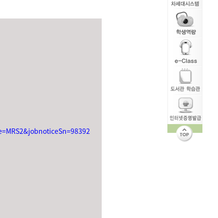
ode=MRS2&jobnoticeSn=98392