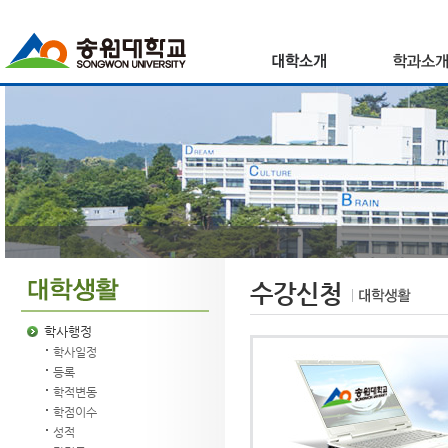
수강신청
학사행정
학사일정
등록
학적변동
학점이수
성적