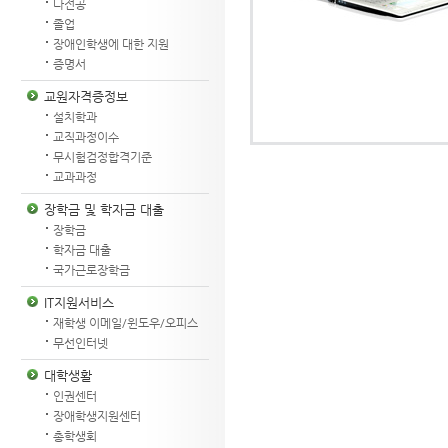
다전공
졸업
장애인학생에 대한 지원
증명서
교원자격증정보
설치학과
교직과정이수
무시험검정합격기준
교과과정
장학금 및 학자금 대출
장학금
학자금 대출
국가근로장학금
IT지원서비스
재학생 이메일/윈도우/오피스
무선인터넷
대학생활
인권센터
장애학생지원센터
총학생회